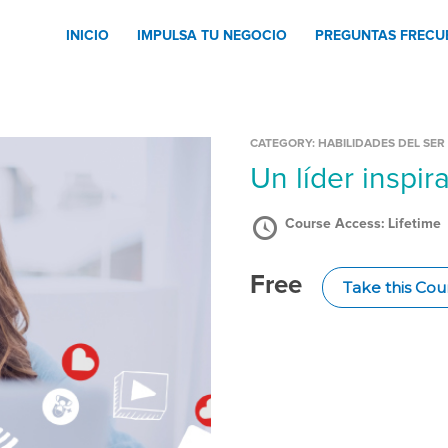
INICIO
IMPULSA TU NEGOCIO
PREGUNTAS FRECU
CATEGORY:
HABILIDADES DEL SER
Un líder inspir
Course Access:
Lifetime
Free
Take this Cou