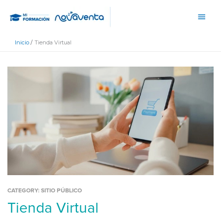
Ir
Men
al
princ
contenido
Inicio
Tienda Virtual
CATEGORY:
SITIO PÚBLICO
Tienda Virtual