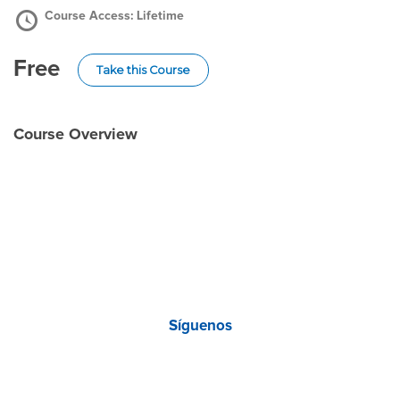
Course Access:
Lifetime
Free
Take this Course
Course Overview
Síguenos
Facebook
Twitter
Instagram
YouTube
LinkedIn