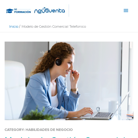
Ir
Men
al
princ
contenido
Inicio
Modelo de Gestión Comercial Telefonico
CATEGORY:
HABILIDADES DE NEGOCIO