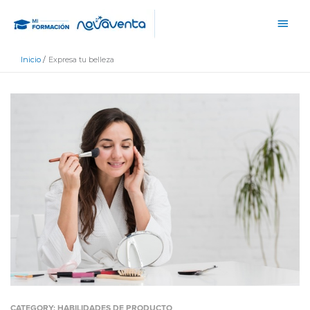
Ir
Men
al
princ
contenido
Inicio
Expresa tu belleza
CATEGORY:
HABILIDADES DE PRODUCTO