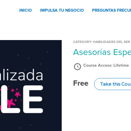
INICIO
IMPULSA TU NEGOCIO
PREGUNTAS FRECU
CATEGORY:
HABILIDADES DEL SER
Asesorías Esp
Course Access:
Lifetime
Free
Take this Cou